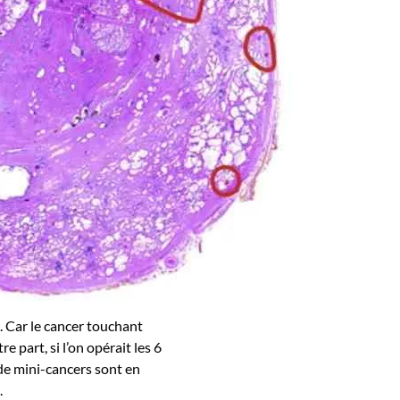
. Car le cancer touchant
e part, si l’on opérait les 6
 de mini-cancers sont en
.