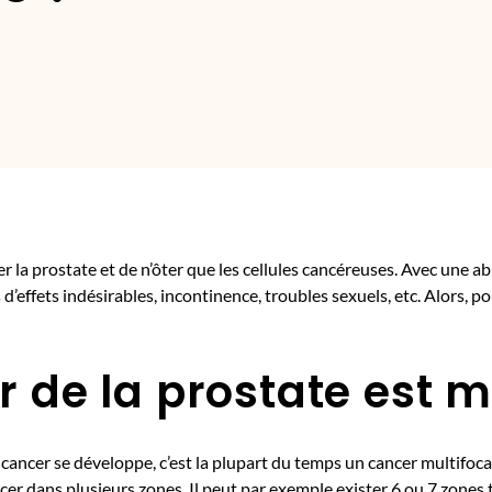
 la prostate et de n’ôter que les cellules cancéreuses. Avec une abl
’effets indésirables, incontinence, troubles sexuels, etc. Alors, po
r de la prostate est m
cancer se développe, c’est la plupart du temps un cancer multifocal.
cer dans plusieurs zones. Il peut par exemple exister 6 ou 7 zones