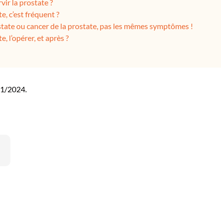
vir la prostate ?
e, c’est fréquent ?
tate ou cancer de la prostate, pas les mêmes symptômes !
, l’opérer, et après ?
01/2024.
ok
edIn
itter