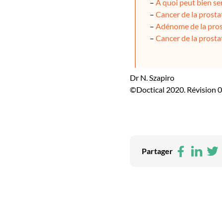
–
A quoi peut bien ser
–
Cancer de la prostat
–
Adénome de la pros
–
Cancer de la prostate
Dr N. Szapiro
©Doctical 2020. Révision 
Facebo
Link
Tw
Partager