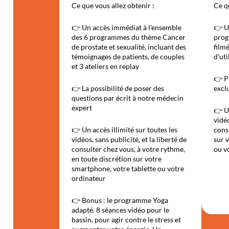
Ce que vous allez obtenir :
Ce qu
👉 Un accès immédiat à l'ensemble
👉 U
des 6 programmes du thème Cancer
prog
de prostate et sexualité, incluant des
film
témoignages de patients, de couples
d'uti
et 3 ateliers en replay
👉 P
👉 La possibilité de poser des
excl
questions par écrit à notre médecin
expert
👉 Un
vidéo
👉 Un accès illimité sur toutes les
cons
vidéos, sans publicité, et la liberté de
sur 
consulter chez vous, à votre rythme,
ou v
en toute discrétion sur votre
smartphone, votre tablette ou votre
ordinateur
👉 Bonus : le programme Yoga
adapté. 8 séances vidéo pour le
bassin, pour agir contre le stress et