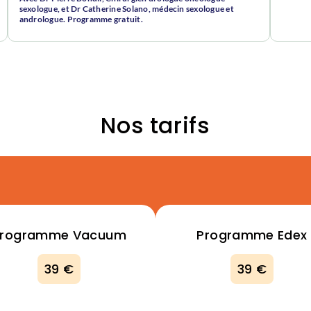
sexologue, et Dr Catherine Solano, médecin sexologue et
andrologue. Programme gratuit.
Nos tarifs
Programme Vacuum
Programme Edex
39 €
39 €