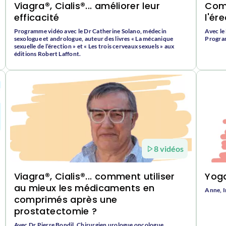
Viagra®, Cialis®... améliorer leur
Comm
efficacité
l'ér
Programme vidéo avec le Dr Catherine Solano, médecin
Avec le
sexologue et andrologue, auteur des livres « La mécanique
Progra
sexuelle de l’érection » et « Les trois cerveaux sexuels » aux
éditions Robert Laffont.
8 vidéos
Viagra®, Cialis®... comment utiliser
Yoga
au mieux les médicaments en
Anne, I
comprimés après une
prostatectomie ?
Avec Dr Pierre Bondil, Chirurgien urologue oncologue