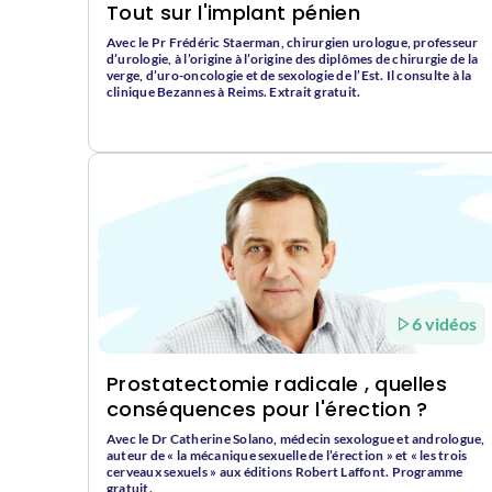
Tout sur l'implant pénien
Avec le Pr Frédéric Staerman, chirurgien urologue, professeur
d’urologie, à l’origine à l’origine des diplômes de chirurgie de la
verge, d’uro-oncologie et de sexologie de l’Est. Il consulte à la
clinique Bezannes à Reims. Extrait gratuit.
6 vidéos
Prostatectomie radicale , quelles
conséquences pour l'érection ?
Avec le Dr Catherine Solano, médecin sexologue et andrologue,
auteur de « la mécanique sexuelle de l’érection » et « les trois
cerveaux sexuels » aux éditions Robert Laffont. Programme
gratuit.