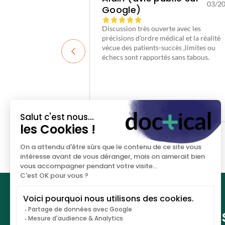
19/03/2026
03/2
Google)
participation timide.
Discussion très ouverte avec les
questions me
précisions d'ordre médical et la réalité
i aimé les discussions
vécue des patients-succès ,limites ou
des informations
échecs sont rapportés sans tabous.
Les clés de votre