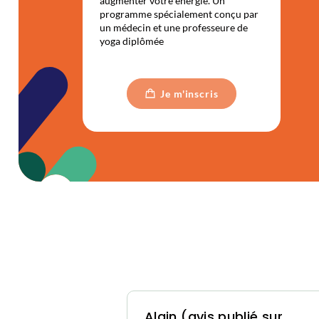
augmenter votre énergie. Un
programme spécialement conçu par
un médecin et une professeure de
yoga diplômée
ublié
Alain (avis publié sur