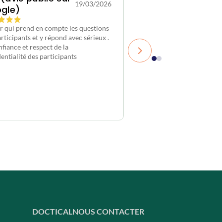
19/03/2026
gle)
sur Google)
er qui prend en compte les questions
Atelier très utile, que no
rticipants et y répond avec sérieux .
ensemble, ma femme et mo
fiance et respect de la
permis de progresser sur 
entialité des participants
compréhension de sujets t
aux conséquences de ma 
Un cadre de discussion ra
précieux avec des partici
compétents et respectue
problématiques exposées
DOCTICAL
NOUS CONTACTER