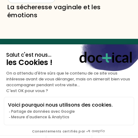
La sécheresse vaginale et les
émotions
Les clés de votre santé
sexuelle.
DOCTICAL
NOUS CONTACTER
A propos
+33 (0)9 67 81 94 50
Blog
contact@doctical.com
©Doctical2026
Mentions légales
Politique de confidentialité
CGU