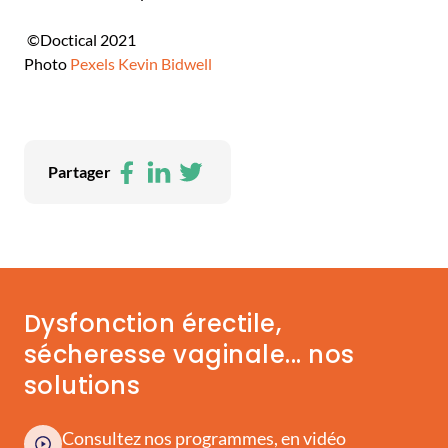
©Doctical 2021
Photo
Pexels Kevin Bidwell
Facebook
LinkedIn
Twitter
Partager
Dysfonction érectile,
sécheresse vaginale... nos
solutions
Consultez nos programmes, en vidéo