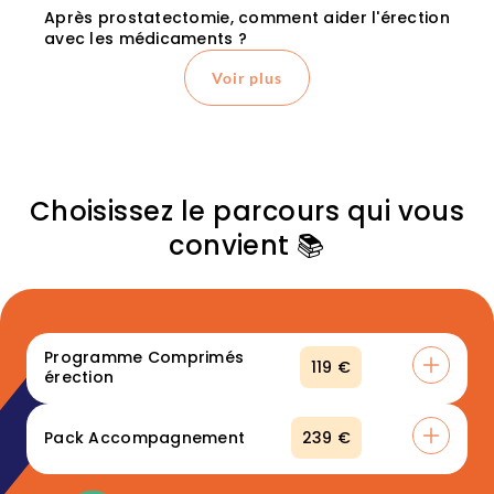
Après prostatectomie, comment aider l'érection
avec les médicaments ?
Voir plus
Choisissez le parcours qui vous
convient 📚
Programme Comprimés
119 €
érection
Ce que vous allez obtenir :
Pack Accompagnement
239 €
👉 Un accès immédiat à ce programme vidéo conçu pour
vous, incluant des témoignages de patients et de couples
Ce que vous allez obtenir :